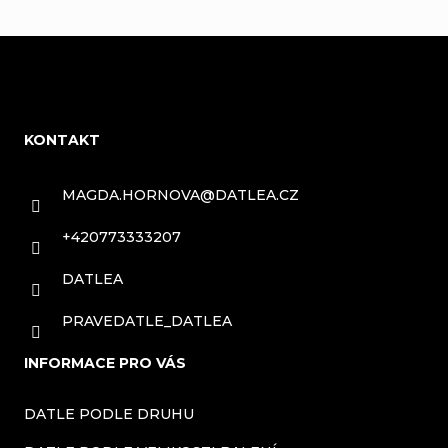
Z
á
KONTAKT
p
a
MAGDA.HORNOVA
@
DATLEA.CZ
t
+420773333207
í
DATLEA
PRAVEDATLE_DATLEA
INFORMACE PRO VÁS
DATLE PODLE DRUHU