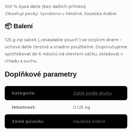
100 % Ajwa datle (bez dalších příměsí)
Obsahují pecky. Vyrobeno v Medině, Saúdská Arábie.
📦 Balení
125 g zip sáček („resealable pouch“) se stojícím dnem –
uchová datle čerstvé a snadno použitelné. Doporučujeme
spotřebovat do 6 měsíců od otevření sáčku, skladovat v
chladu a suchu.
Doplňkové parametry
Kategorie
:
Datle podle druhu
Hmotnost
:
0.125 kg
Země původu
:
Saudská Arábie