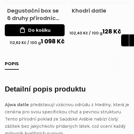
Degustační box se
Khodri datle
6 druhy přírodních
datlí
128 Kč
Do košíku
Měrná
102,40 Kč / 100 g
1 098 Kč
cena:
Měrná
112,62 Kč / 100 g
cena:
POPIS
Detailní popis produktu
Ajwa datle
představují vzácnou odrůdu z Mediny, která je
ceněna pro svou specifickou chuť a pevnou strukturu.
Tento přírodní poklad ze Saúdské Arábie nabízí čistý
zážitek bez jakýchkoliv přidaných látek, což ocení každý
milovník kvalitních surovin.