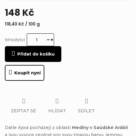
148 Kč
Měrná
118,40 Kč / 100 g
cena:
Množství
Přidat do košíku
Koupit nyní
ZEPTAT SE
HLÍDAT
SDÍLET
Datle Ajwa pocházejí z oblasti
Mediny v Saúdské Arábii
a jsou vysoce ceněné pro svou tmavou barvu, jemnou