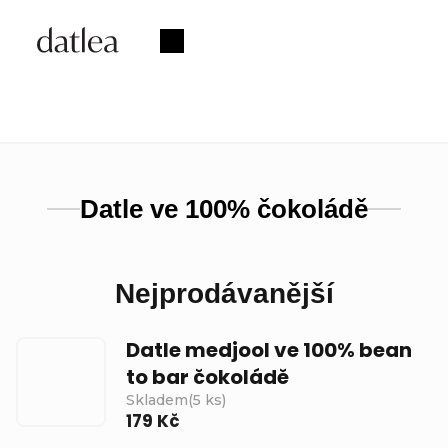
Přejít
na
Nákupní
obsah
košík
Datle ve 100% čokoládě
Nejprodávanější
Datle medjool ve 100% bean
to bar čokoládě
Skladem
(
5 ks
)
179 Kč