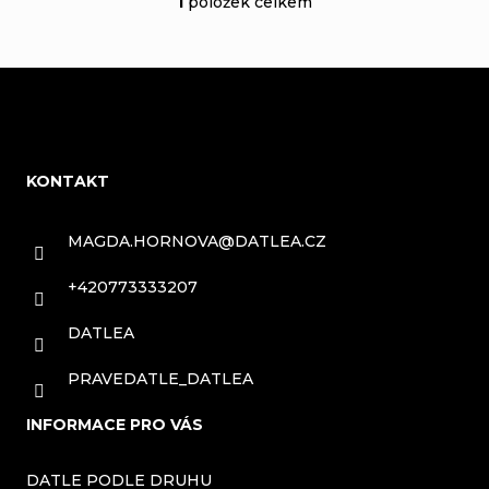
1
položek celkem
u
O
t
k
v
ů
t
l
ů
Z
á
á
d
KONTAKT
a
p
c
a
MAGDA.HORNOVA
@
DATLEA.CZ
í
t
+420773333207
p
í
DATLEA
r
v
PRAVEDATLE_DATLEA
k
INFORMACE PRO VÁS
y
DATLE PODLE DRUHU
v