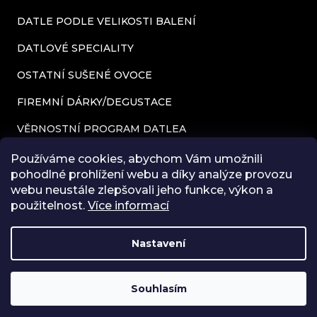
ý
DATLE PODLE VELIKOSTI BALENÍ
p
DATLOVÉ SPECIALITY
i
OSTATNÍ SUŠENÉ OVOCE
s
FIREMNÍ DÁRKY/DEGUSTACE
u
VĚRNOSTNÍ PROGRAM DATLEA
KONTAKTY
Používáme cookies, abychom Vám umožnili
pohodlné prohlížení webu a díky analýze provozu
OBCHODNÍ PODMÍNKY
webu neustále zlepšovali jeho funkce, výkon a
použitelnost.
Více informací
PODMÍNKY OCHRANY OSOBNÍCH ÚDAJŮ
BLOG
Nastavení
HODNOCENÍ OBCHODU
KONTAKTUJTE NÁS NA magda.hornova@datlea.cz V
PŘÍPADĚ, ŽE VÁM NEDORAZÍ SLEVOVÝ KÓD NA PRVNÍ
Souhlasím
NÁKUP 5%. DĚKUJEME
Vytvořil Shoptet Premium