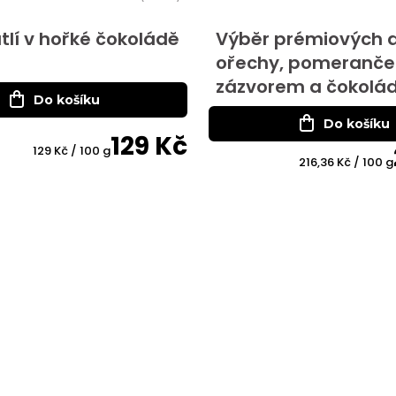
tlí v hořké čokoládě
Výběr prémiových da
ořechy, pomeranč
zázvorem a čokolá
Do košíku
Do košíku
129 Kč
Měrná
129 Kč / 100 g
Měrná
216,36 Kč / 100 g
cena:
cena: