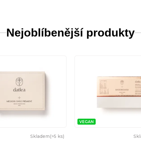
Nejoblíbenější produkty
VEGAN
Skladem
(
>5 ks
)
Sk