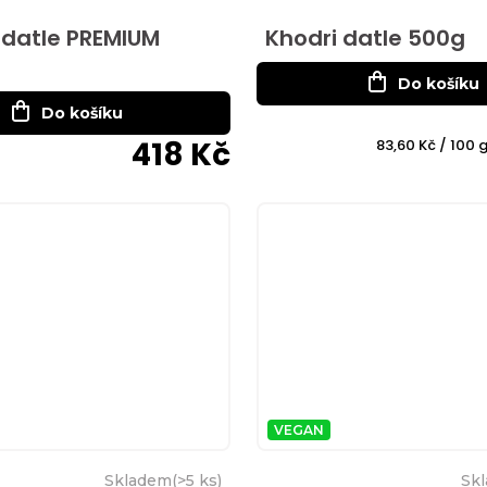
 datle PREMIUM
Khodri datle 500g
Do košíku
Do košíku
418 Kč
Měrná
83,60 Kč / 100 
cena:
VEGAN
Skladem
(
>5 ks
)
Sk