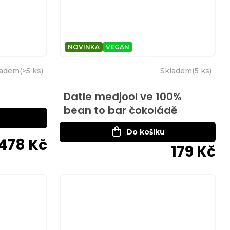
NOVINKA
VEGAN
ladem
(
>5 ks
)
Skladem
(
5 ks
)
Datle medjool ve 100%
bean to bar čokoládě
Do košíku
478 Kč
179 Kč