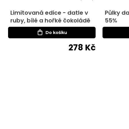
Limitovaná edice - datle v
Půlky da
ruby, bílé a hořké čokoládě
55%
Do košíku
278 Kč
DATLOVÝ PRŮVODCE