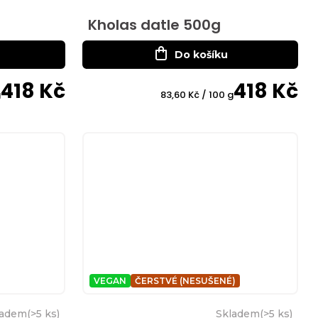
Kholas datle 500g
Do košíku
418 Kč
418 Kč
Měrná
g
83,60 Kč / 100 g
cena:
VEGAN
ČERSTVÉ (NESUŠENÉ)
ladem
(
>5 ks
)
Skladem
(
>5 ks
)