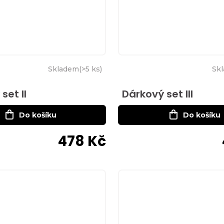
Skladem
(
>5 ks
)
Sk
set II
Dárkový set III
Do košíku
Do košíku
478 Kč