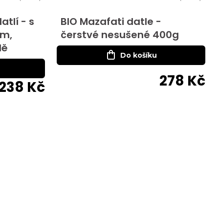
tlí - s
BIO Mazafati datle -
em,
čerstvé nesušené 400g
dě
Do košíku
278 Kč
238 Kč