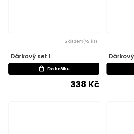
Skladem
(
>5 ks
)
Dárkový set I
Dárkový 
Do košíku
338 Kč