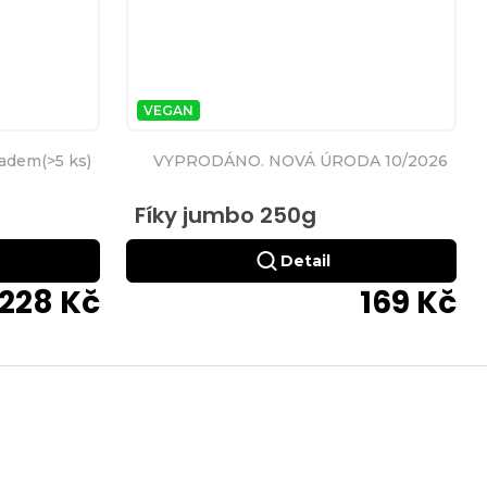
VEGAN
ladem
(
>5 ks
)
VYPRODÁNO. NOVÁ ÚRODA 10/2026
Fíky jumbo 250g
Detail
228 Kč
169 Kč