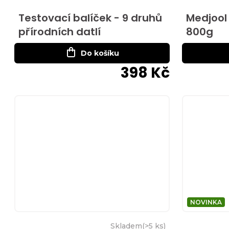
Testovací balíček - 9 druhů
Medjool
přírodních datlí
800g
Do košíku
398 Kč
NOVINKA
Skladem
(
>5 ks
)