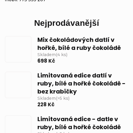
Nejprodávanější
Mix čokoládových datlí v
hořké, bílé a ruby čokoládě
Skladem
(
4 ks
)
698 Kč
Limitovaná edice datlí v
ruby, bílé a hořké čokoládě -
bez krabičky
Skladem
(
>5 ks
)
228 Kč
Limitovaná edice - datle v
ruby, bílé a hořké čokoládě