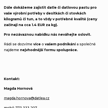
Dále dokážeme zajistit datle či datlovou pastu pro
vaše výrobní potřeby v desítkách či stovkách
kilogramů či tun, a to vždy v potřebné kvalitě (ceny
začínají na cca 1.4 EUR za kg).
Pro nezávaznou nabídku nás neváhejte oslovit.
Rádi se dozvíme
více
o
vašem podnikání
a společně
najdeme
nejvhodnější formu spolupráce.
Kontakt:
Magda Hornová
magda.hornova@datlea.cz
mobil: 773 333 207