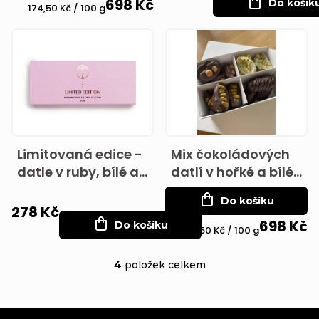
u
698 Kč
Do košík
Měrná
174,50 Kč / 100 g
d
k
cena:
u
t
k
ů
t
ů
Limitovaná edice -
Mix čokoládových
datle v ruby, bílé a
datlí v hořké a bílé
hořké čokoládě
čokoládě
Do košíku
278 Kč
698 Kč
Do košíku
Měrná
174,50 Kč / 100 g
cena:
4
položek celkem
O
v