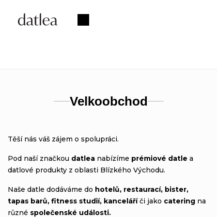
Přejít
na
Nákupní
obsah
košík
Velkoobchod
Těší nás váš zájem o spolupráci.
Pod naší značkou
datlea
nabízíme
prémiové datle
a
datlové produkty z oblasti Blízkého Východu.
Naše datle dodáváme do
hotelů, restaurací, bister,
tapas barů, fitness studií, kanceláří
či jako
catering
na
různé
společenské události.