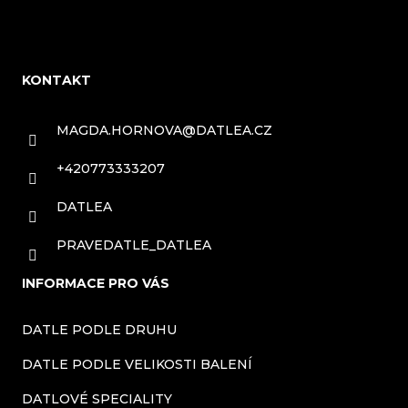
l
Z
á
á
d
KONTAKT
a
p
c
a
MAGDA.HORNOVA
@
DATLEA.CZ
í
t
+420773333207
p
í
DATLEA
r
v
PRAVEDATLE_DATLEA
k
INFORMACE PRO VÁS
y
DATLE PODLE DRUHU
v
ý
DATLE PODLE VELIKOSTI BALENÍ
p
DATLOVÉ SPECIALITY