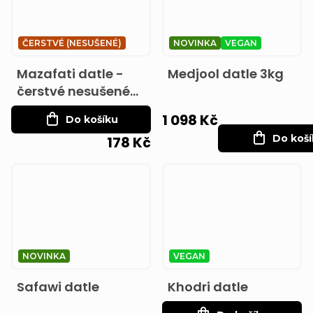
ČERSTVÉ (NESUŠENÉ)
NOVINKA
VEGAN
Mazafati datle -
Medjool datle 3kg
čerstvé nesušené
550g
1 098 Kč
Do košíku
Do koš
178 Kč
NOVINKA
VEGAN
Safawi datle
Khodri datle