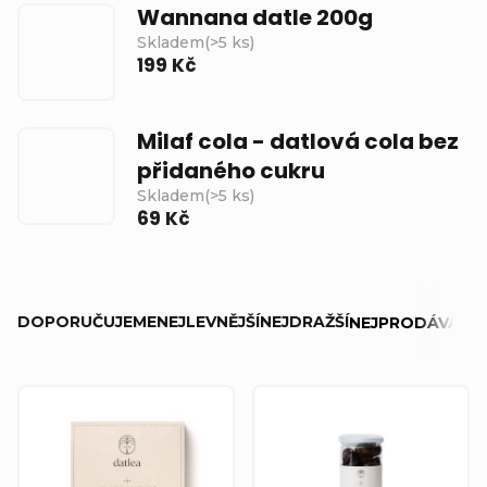
Wannana datle 200g
Skladem
(
>5 ks
)
199 Kč
Milaf cola - datlová cola bez
přidaného cukru
Skladem
(
>5 ks
)
69 Kč
Ř
DOPORUČUJEME
NEJLEVNĚJŠÍ
NEJDRAŽŠÍ
NEJPRODÁVANĚJ
a
z
V
e
ý
n
p