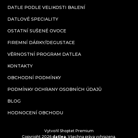
ý
DATLE PODLE VELIKOSTI BALENÍ
p
DATLOVÉ SPECIALITY
i
s
OSTATNÍ SUŠENÉ OVOCE
u
FIREMNÍ DÁRKY/DEGUSTACE
VĚRNOSTNÍ PROGRAM DATLEA
KONTAKTY
OBCHODNÍ PODMÍNKY
PODMÍNKY OCHRANY OSOBNÍCH ÚDAJŮ
BLOG
HODNOCENÍ OBCHODU
Vytvořil Shoptet Premium
Copyright 2026
datlea
. Všechna práva vyhrazena.