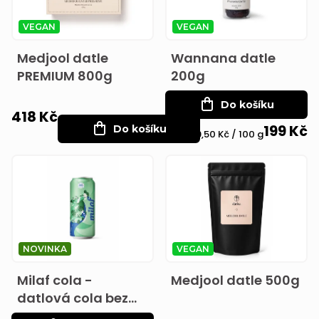
í
i
p
VEGAN
VEGAN
s
r
Medjool datle
Wannana datle
p
o
PREMIUM 800g
200g
r
d
Do košíku
418 Kč
o
u
199 Kč
Do košíku
Měrná
99,50 Kč / 100 g
d
k
cena:
u
t
k
ů
t
ů
NOVINKA
VEGAN
Milaf cola -
Medjool datle 500g
datlová cola bez
přidaného cukru