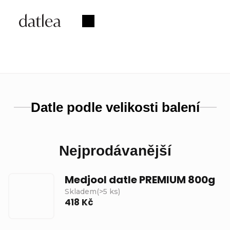
Přejít
na
Nákupní
obsah
košík
Datle podle velikosti balení
Nejprodávanější
Medjool datle PREMIUM 800g
Skladem
(
>5 ks
)
418 Kč