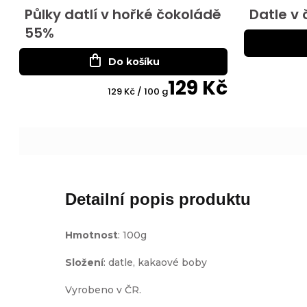
Půlky datlí v hořké čokoládě
Datle v
55%
Do košíku
129 Kč
Měrná
129 Kč / 100 g
cena:
Detailní popis produktu
Hmotnost
: 100g
Složení
: datle, kakaové boby
Vyrobeno v ČR.