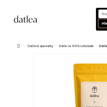
Přejít
na
obsah
Hl
Datlové speciality
Datle ve 100% čokoládě
Datl
Domů