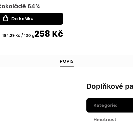
 čokoládě 64%
Do košíku
258 Kč
Měrná
184,29 Kč / 100 g
cena:
POPIS
Doplňkové pa
Kategorie
:
Hmotnost
: