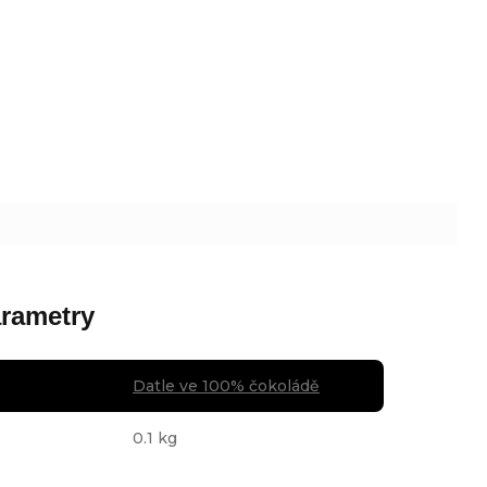
rametry
Datle ve 100% čokoládě
0.1 kg