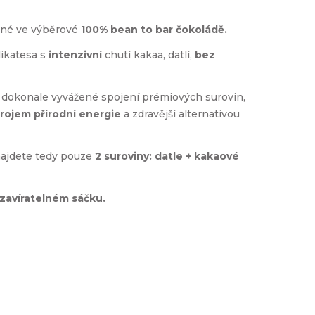
ené ve výběrové
100% bean to bar čokoládě.
ikatesa s
intenzivní
chutí kakaa, datlí,
bez
 dokonale vyvážené spojení prémiových surovin,
rojem přírodní energie
a zdravější alternativou
najdete tedy pouze
2 suroviny: datle + kakaové
zavíratelném sáčku.