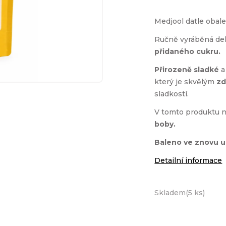
Medjool datle obal
Ručně vyráběná del
přidaného cukru.
Přirozeně sladké
a
který je skvělým
zd
sladkostí.
V tomto produktu 
boby.
Baleno ve znovu u
Detailní informace
Skladem
(
5 ks
)