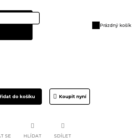
Prázdný košík
Nákupní
košík
řidat do košíku
Koupit nyní
T SE
HLÍDAT
SDÍLET