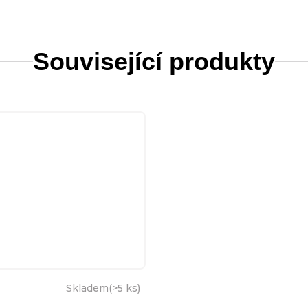
Související produkty
Skladem
(
>5 ks
)