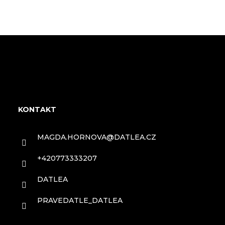
Z
á
KONTAKT
p
MAGDA.HORNOVA
@
DATLEA.CZ
a
+420773333207
t
DATLEA
í
PRAVEDATLE_DATLEA