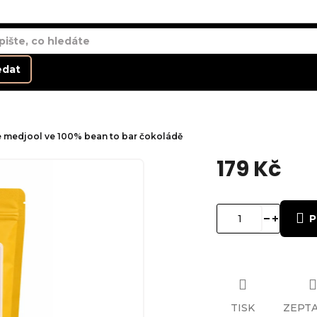
edat
e medjool ve 100% bean to bar čokoládě
179 Kč
Měrná
cena:
P
TISK
ZEPTA