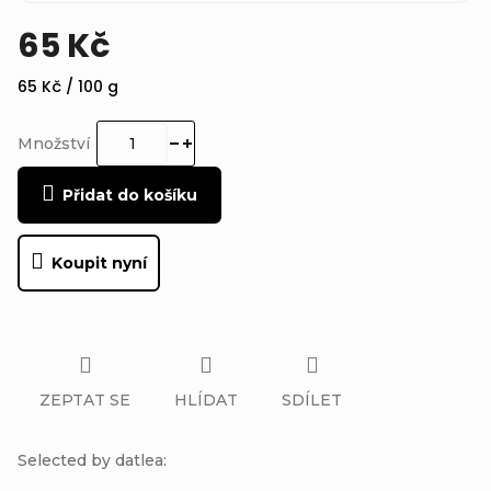
65 Kč
Měrná
65 Kč / 100 g
cena:
Množství
Přidat do košíku
Koupit nyní
ZEPTAT SE
HLÍDAT
SDÍLET
Selected by datlea: