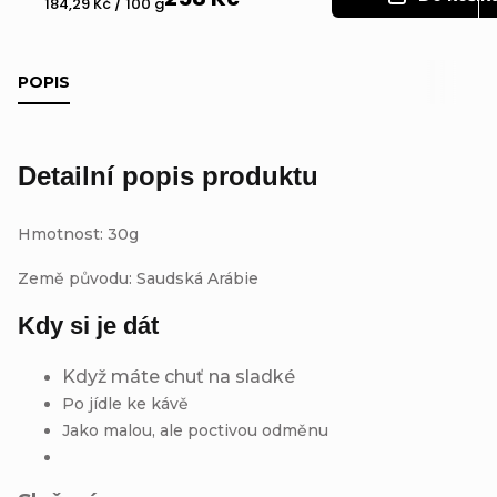
Měrná
184,29 Kč / 100 g
cena:
POPIS
Detailní popis produktu
Hmotnost: 30g
Země původu: Saudská Arábie
Kdy si je dát
Když máte chuť na sladké
Po jídle ke kávě
Jako malou, ale poctivou odměnu