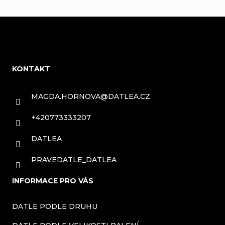
Z
á
KONTAKT
p
a
MAGDA.HORNOVA
@
DATLEA.CZ
t
+420773333207
í
DATLEA
PRAVEDATLE_DATLEA
INFORMACE PRO VÁS
DATLE PODLE DRUHU