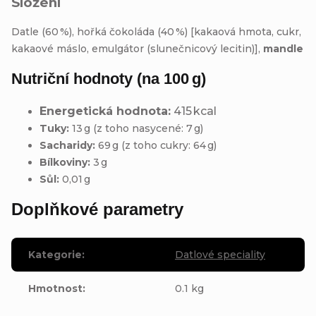
Složení
Datle (60 %), hořká čokoláda (40 %) [kakaová hmota, cukr,
kakaové máslo, emulgátor (slunečnicový lecitin)],
mandle
Nutriční hodnoty (na 100 g)
Energetická hodnota:
415 kcal
Tuky:
13 g (z toho nasycené: 7 g)
Sacharidy:
69 g (z toho cukry: 64 g)
Bílkoviny:
3 g
Sůl:
0,01 g
Doplňkové parametry
Kategorie
:
Datlové speciality
Hmotnost
:
0.1 kg