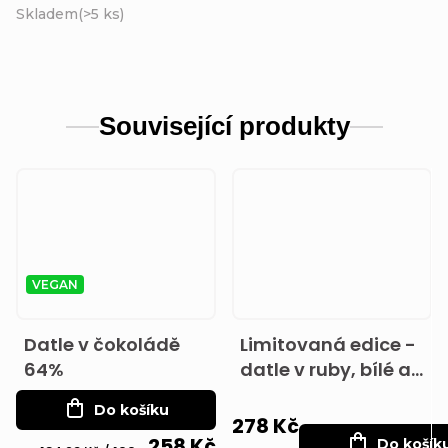
Skladem
(
>5 ks
)
Související produkty
VEGAN
Datle v čokoládě
Limitovaná edice -
64%
datle v ruby, bílé a
hořké čokoládě
Do košíku
278 Kč
258 Kč
Do košík