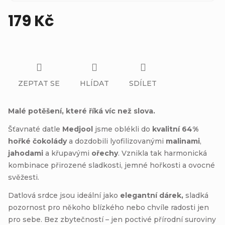
179 Kč
Měrná
cena:
ZEPTAT SE
HLÍDAT
SDÍLET
Malé potěšení, které říká víc než slova.
Šťavnaté datle
Medjool
jsme oblékli do
kvalitní 64%
hořké čokolády
a dozdobili lyofilizovanými
malinami
,
jahodami
a křupavými
ořechy
. Vznikla tak harmonická
kombinace přirozené sladkosti, jemné hořkosti a ovocné
svěžesti.
Datlová srdce jsou ideální jako
elegantní dárek,
sladká
pozornost pro někoho blízkého nebo chvíle radosti jen
pro sebe. Bez zbytečností – jen poctivé přírodní suroviny