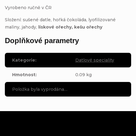
Vyrobeno ručně v ČR
Složení: sušené datle, hořká čokoláda, lyofilizované
maliny, jahody,
lískové ořechy, kešu ořechy
Doplňkové parametry
Kategorie
:
Datlové speciality
Hmotnost
:
0.09 kg
Položka byla vyprodána…
Z