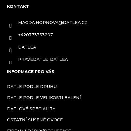
á
KONTAKT
p
a
MAGDA.HORNOVA
@
DATLEA.CZ
t
+420773333207
í
DATLEA
PRAVEDATLE_DATLEA
INFORMACE PRO VÁS
DATLE PODLE DRUHU
DATLE PODLE VELIKOSTI BALENÍ
DATLOVÉ SPECIALITY
OSTATNÍ SUŠENÉ OVOCE