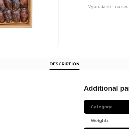
Vyprodáno - na ces
DESCRIPTION
Additional pa
Category
:
Weight
: