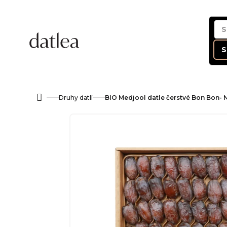
Skip
to
content
S
Druhy datlí
BIO Medjool datle čerstvé Bon Bon-
Home