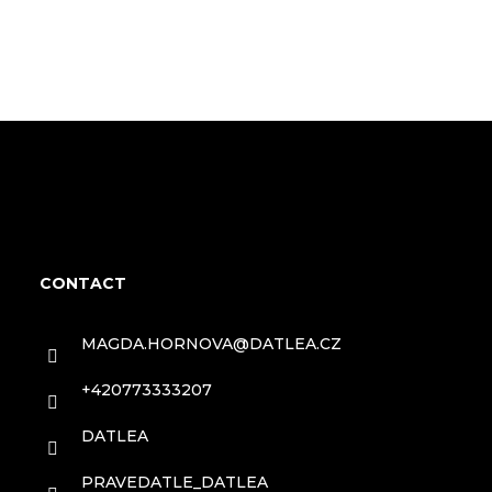
F
o
CONTACT
o
MAGDA.HORNOVA
@
DATLEA.CZ
t
+420773333207
e
DATLEA
r
PRAVEDATLE_DATLEA