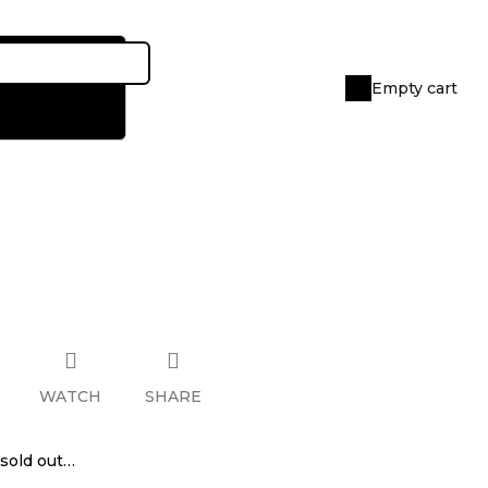
Empty cart
Shopping
cart
WATCH
SHARE
sold out…