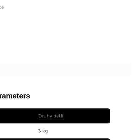
tě
rameters
Druhy datlí
3 kg