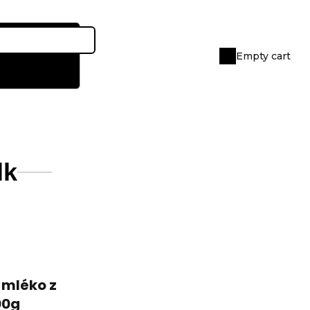
Empty cart
Shopping
cart
lk
 mléko z
00g