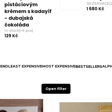
pistáciovým
REZERVACE
(
1 680 Kč
krémem s kadayif
- dubajská
čokoláda
In stock
(
>5 pcs
)
129 Kč
MEND
LEAST EXPENSIVE
MOST EXPENSIVE
ALPH
BESTSELLERS
Open filter