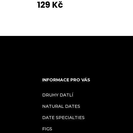
129 Kč
L
i
s
t
i
INFORMACE PRO VÁS
n
DRUHY DATLÍ
g
NATURAL DATES
c
DATE SPECIALTIES
FIGS
o