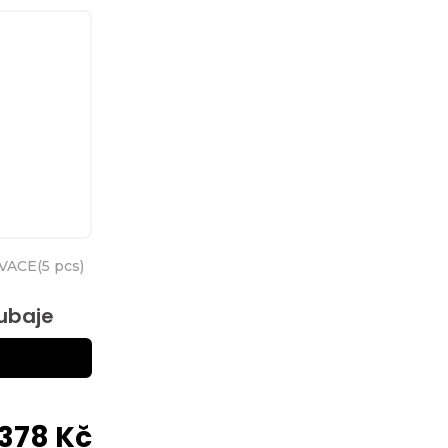
VACE
(
5 pcs
)
Dubaje
378 Kč