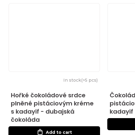
u
c
t
s
In stock
(
>5 pcs
)
Hořké čokoládové srdce
Čokolád
plněné pistáciovým kréme
pistáci
s kadayif - dubajská
kadayif
čokoláda
Add to cart