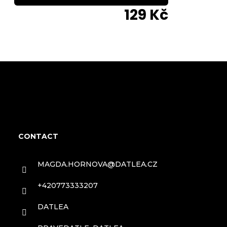
129 Kč
F
o
CONTACT
o
MAGDA.HORNOVA
@
DATLEA.CZ
t
+420773333207
e
DATLEA