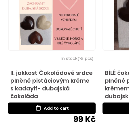
u
i
c
s
t
t
s
o
o
In stock
(
>5 pcs
)
f
r
II. jakkost Čokoládové srdce
BÍLÉ čo
p
plněné pistáciovým kréme
plněné 
t
r
s kadayif- dubajská
krémem 
čokoláda
dubajsk
i
o
Add to cart
n
d
99 Kč
g