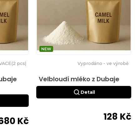
NEW
VACE
(
2 pcs
)
Vyprodáno - ve výrobě
Dubaje
Velbloudí mléko z Dubaje
Detail
128 Kč
 680 Kč