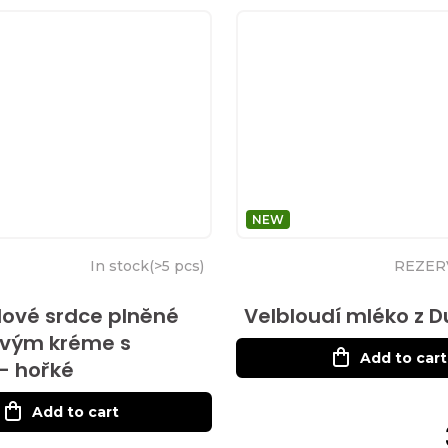
NEW
In stock
(
>5 pcs
)
REZER
ové srdce plněné
Velbloudí mléko z 
ovým kréme s
Add to cart
 - hořké
Add to cart