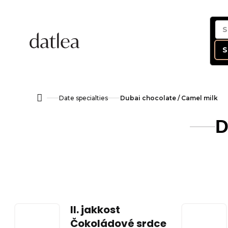
Skip
to
content
S
Date specialties
Dubai chocolate / Camel milk
Home
D
II. jakkost
Čokoládové srdce