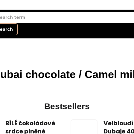
earch
ubai chocolate / Camel mi
Bestsellers
BÍLÉ čokoládové
Velbloudí
srdce plněné
Dubaje 4