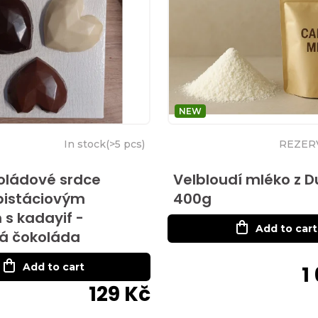
NEW
In stock
(
>5 pcs
)
REZER
koládové srdce
Velbloudí mléko z 
pistáciovým
400g
s kadayif -
Add to cart
á čokoláda
Add to cart
1
129 Kč