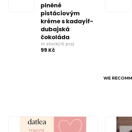
plněné
pistáciovým
kréme s kadayif-
dubajská
čokoláda
In stock
(
>5 pcs
)
99 Kč
P
WE RECOM
r
o
d
L