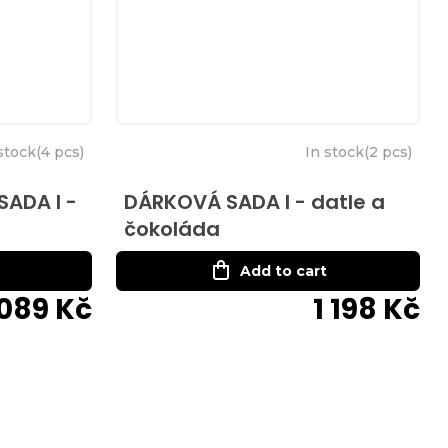
stock
(
4 pcs
)
In stock
(
2 pcs
)
ADA I -
DÁRKOVÁ SADA I - datle a
čokoláda
Add to cart
 089 Kč
1 198 Kč