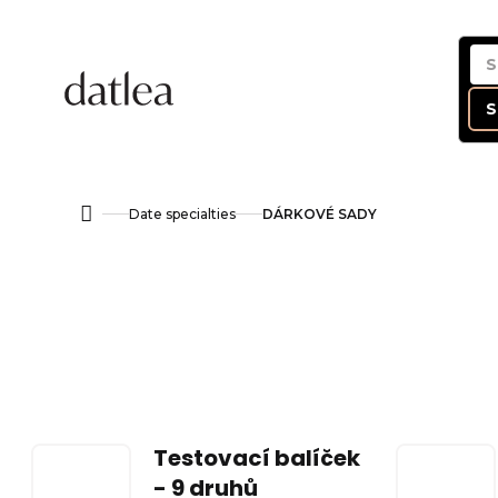
Skip
to
content
S
Date specialties
DÁRKOVÉ SADY
Home
Testovací balíček
- 9 druhů