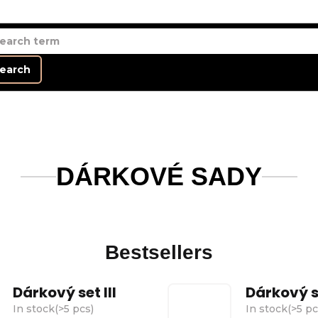
earch
DÁRKOVÉ SADY
Bestsellers
Dárkový set III
Dárkový se
In stock
(
>5 pcs
)
In stock
(
>5 p