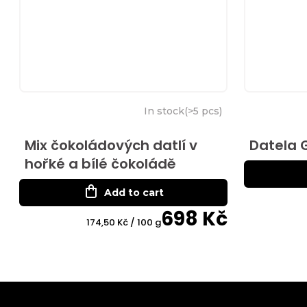
In stock
(
>5 pcs
)
Mix čokoládových datlí v
Datela 
hořké a bílé čokoládě
Add to cart
698 Kč
Measure
174,50 Kč / 100 g
price: