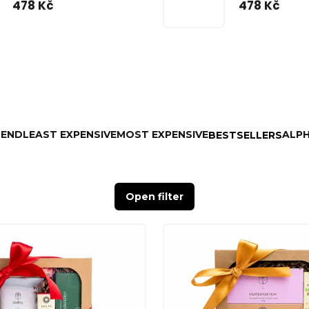
478 Kč
478 Kč
MEND
LEAST EXPENSIVE
MOST EXPENSIVE
ALPH
BESTSELLERS
Open filter