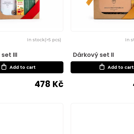
In stock
(
>5 pcs
)
In s
set III
Dárkový set II
Add to cart
Add to cart
478 Kč