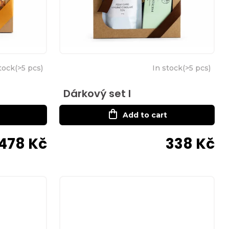
tock
(
>5 pcs
)
In stock
(
>5 pcs
)
Dárkový set I
Add to cart
478 Kč
338 Kč