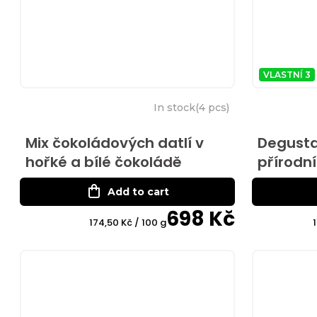
t
s
VLASTNÍ 3
In stock
(
4 pcs
)
Mix čokoládových datlí v
Degusta
hořké a bílé čokoládě
přírodní
Add to cart
698 Kč
Measure
174,50 Kč / 100 g
price:
p