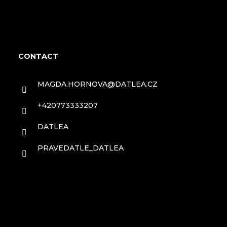
F
o
CONTACT
o
MAGDA.HORNOVA
@
DATLEA.CZ
t
+420773333207
e
DATLEA
r
PRAVEDATLE_DATLEA