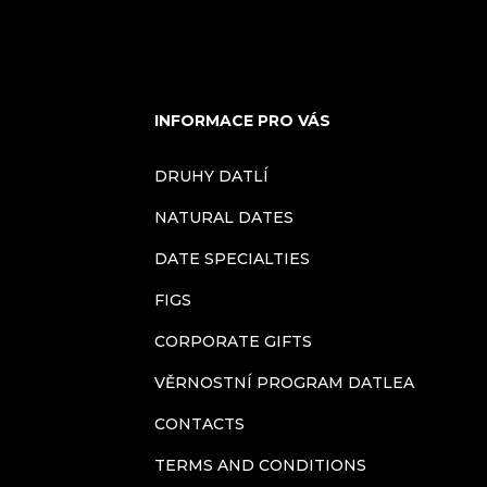
s
t
i
INFORMACE PRO VÁS
n
DRUHY DATLÍ
g
NATURAL DATES
c
DATE SPECIALTIES
FIGS
o
CORPORATE GIFTS
n
VĚRNOSTNÍ PROGRAM DATLEA
t
CONTACTS
r
TERMS AND CONDITIONS