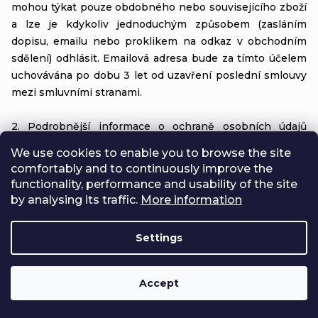
mohou týkat pouze obdobného nebo souvisejícího zboží
a lze je kdykoliv jednoduchým způsobem (zasláním
dopisu, emailu nebo proklikem na odkaz v obchodním
sdělení) odhlásit. Emailová adresa bude za tímto účelem
uchovávána po dobu 3 let od uzavření poslední smlouvy
mezi smluvními stranami.
2. Podrobnější informace o ochraně osobních údajů
naleznete v Zásadách ochrany osobních údajů ZDE
We use cookies to enable you to browse the site
comfortably and to continuously improve the
functionality, performance and usability of the site
by analysing its traffic.
More information
X.
Mimosoudní řešení sporů
Settings
1. K mimosoudnímu řešení spotřebitelských sporů z
kupní smlouvy je příslušná Česká obchodní inspekce, se
Accept
sídlem Štěpánská 567/15, 120 00 Praha 2, IČ: 000 20 869,
internetová adresa: https://adr.coi.cz/cs. Platformu pro