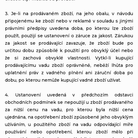
3. Je-li na prodávaném zboží, na jeho obalu, v návodu
připojenému ke zboží nebo v reklamě v souladu s jinými
právními předpisy uvedena doba, po kterou lze zboží
použít, použijí se ustanovení o záruce za jakost. Zárukou
za jakost se prodávající zavazuje, že zboží bude po
určitou dobu způsobilé k použití pro obvyklý účel nebo
že si zachová obvyklé vlastnosti. Vytkl-li kupující
prodávajícímu vadu zboží oprávněně, neběží lhůta pro
uplatnění práv z vadného plnění ani záruční doba po
dobu, po kterou nemůže kupující vadné zboží užívat.
4. Ustanovení uvedená v předchozím odstavci
obchodních podmínek se nepoužijí u zboží prodávaného
za nižší cenu na vadu, pro kterou byla nižší cena
ujednána, na opotřebení zboží způsobené jeho obvyklým
užíváním, u použitého zboží na vadu odpovídající míře
používání nebo opotřebení, kterou zboží mělo při