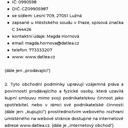
IČ: 0990598
DIČ: CZ09905987
se sídlem: Lesní 709, 27051 Lužná
zapsané u Městského soudu v Praze, spisová značka
C 344426
kontaktní údaje: Magda Hornová
email: magda.hornova@datlea.cz
telefon: 773333207
www: www.datlea.cz
(dále jen „prodávající“)
2. Tyto obchodní podmínky upravují vzájemná práva a
povinnosti prodávajícího a fyzické osoby, která uzavírá
kupní smlouvu mimo svoji podnikatelskou činnost jako
spotřebitel, nebo v rámci své podnikatelské činnosti
(dále jen: „kupující“) prostřednictvím webového rozhraní
umístěného na webové stránce dostupné na internetové
adrese www.datlea.cz. (dále je „internetový obchod“).