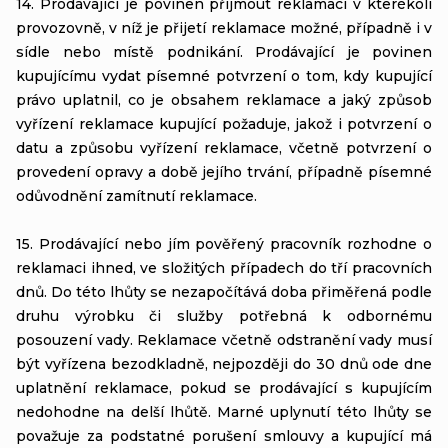
14. Prodávající je povinen přijmout reklamaci v kterékoli
provozovně, v níž je přijetí reklamace možné, případně i v
sídle nebo místě podnikání. Prodávající je povinen
kupujícímu vydat písemné potvrzení o tom, kdy kupující
právo uplatnil, co je obsahem reklamace a jaký způsob
vyřízení reklamace kupující požaduje, jakož i potvrzení o
datu a způsobu vyřízení reklamace, včetně potvrzení o
provedení opravy a době jejího trvání, případně písemné
odůvodnění zamítnutí reklamace.
15. Prodávající nebo jím pověřený pracovník rozhodne o
reklamaci ihned, ve složitých případech do tří pracovních
dnů. Do této lhůty se nezapočítává doba přiměřená podle
druhu výrobku či služby potřebná k odbornému
posouzení vady. Reklamace včetně odstranění vady musí
být vyřízena bezodkladně, nejpozději do 30 dnů ode dne
uplatnění reklamace, pokud se prodávající s kupujícím
nedohodne na delší lhůtě. Marné uplynutí této lhůty se
považuje za podstatné porušení smlouvy a kupující má