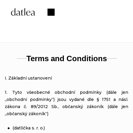
Skip
to
Shopping
content
cart
Terms and Conditions
I. Základní ustanovení
1. Tyto všeobecné obchodní podmínky (dále jen
„obchodní podmínky“) jsou vydané dle § 1751 a násl.
zákona č. 89/2012 Sb., občanský zákoník (dále jen
„občanský zákoník“)
(datlička s. r. o.)