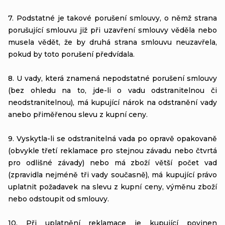
7. Podstatné je takové porušení smlouvy, o němž strana
porušující smlouvu již při uzavření smlouvy věděla nebo
musela vědět, že by druhá strana smlouvu neuzavřela,
pokud by toto porušení předvídala.
8. U vady, která znamená nepodstatné porušení smlouvy
(bez ohledu na to, jde-li o vadu odstranitelnou či
neodstranitelnou), má kupující nárok na odstranění vady
anebo přiměřenou slevu z kupní ceny.
9. Vyskytla-li se odstranitelná vada po opravě opakovaně
(obvykle třetí reklamace pro stejnou závadu nebo čtvrtá
pro odlišné závady) nebo má zboží větší počet vad
(zpravidla nejméně tři vady současně), má kupující právo
uplatnit požadavek na slevu z kupní ceny, výměnu zboží
nebo odstoupit od smlouvy.
10. Při uplatnění reklamace je kupující povinen