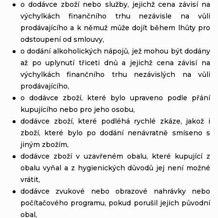
o dodávce zboží nebo služby, jejichž cena závisí na
výchylkách finančního trhu nezávisle na vůli
prodávajícího a k němuž může dojít během lhůty pro
odstoupení od smlouvy,
o dodání alkoholických nápojů, jež mohou být dodány
až po uplynutí třiceti dnů a jejichž cena závisí na
výchylkách finančního trhu nezávislých na vůli
prodávajícího,
o dodávce zboží, které bylo upraveno podle přání
kupujícího nebo pro jeho osobu,
dodávce zboží, které podléhá rychlé zkáze, jakož i
zboží, které bylo po dodání nenávratně smíseno s
jiným zbožím,
dodávce zboží v uzavřeném obalu, které kupující z
obalu vyňal a z hygienických důvodů jej není možné
vrátit,
dodávce zvukové nebo obrazové nahrávky nebo
počítačového programu, pokud porušil jejich původní
obal,