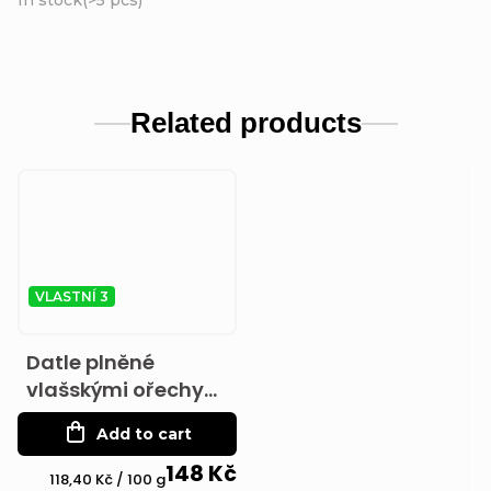
In stock
(
>5 pcs
)
Related products
VLASTNÍ 3
Datle plněné
vlašskými ořechy
125g
Add to cart
148 Kč
Measure
118,40 Kč / 100 g