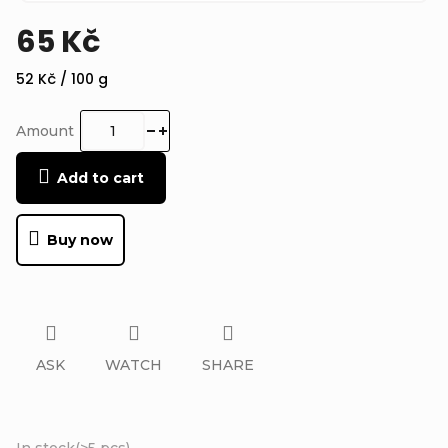
65 Kč
Measure
52 Kč / 100 g
price:
Amount
Add to cart
Buy now
ASK
WATCH
SHARE