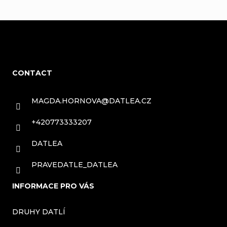
price:
F
o
CONTACT
o
t
MAGDA.HORNOVA
@
DATLEA.CZ
e
+420773333207
r
DATLEA
PRAVEDATLE_DATLEA
INFORMACE PRO VÁS
DRUHY DATLÍ