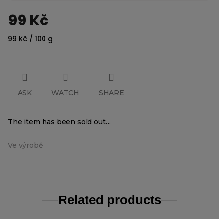
99 Kč
Measure
99 Kč / 100 g
price:
ASK
WATCH
SHARE
The item has been sold out…
Ve výrobě
Related products