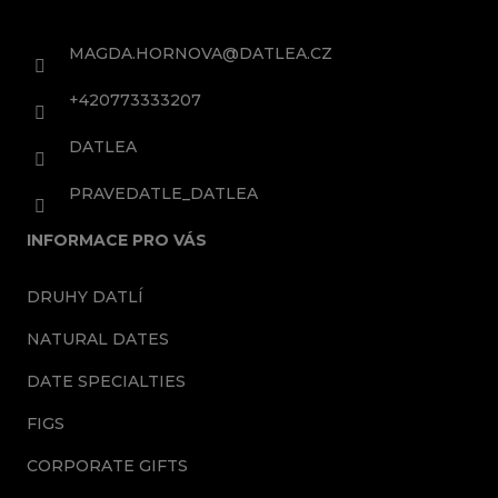
o
t
MAGDA.HORNOVA
@
DATLEA.CZ
e
+420773333207
r
DATLEA
PRAVEDATLE_DATLEA
INFORMACE PRO VÁS
DRUHY DATLÍ
NATURAL DATES
DATE SPECIALTIES
FIGS
CORPORATE GIFTS